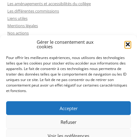
Les aménagements et accessibilités du collège
Les différentes commissions
Liens utiles
Mentions légales
Nos actions
Politique de cookies (UE)
Gérer le consentement aux
cookies
Pourquoi rejoindre la FCPE ?
Projet pédagogique présenté par le Conseil Départemental
Pour offrir les meilleures expériences, nous utilisons des technologies
Qui sommes nous ?
telles que les cookies pour stocker et/ou accéder aux informations des
appareils. Le fait de consentir à ces technologies nous permettra de
Rechercher
traiter des données telles que le comportement de navigation ou les ID
Remplacement des professeurs absents
uniques sur ce site. Le fait de ne pas consentir ou de retirer son
Ressources éducatives et ludiques
consentement peut avoir un effet négatif sur certaines caractéristiques
et fonctions.
Voies cyclables
On a failli oublier les cadeaux de fin d’année !
Nous contacter
Accepter
Refuser
Voir les préférences