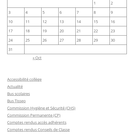
1
2
3
4
5
6
7
8
9
10
11
12
13
14
15
16
17
18
19
20
21
22
23
24
25
26
27
28
29
30
31
« Oct
Accessibilité collège
Actualité
Bus scolaires
Bus Tisseo
Commission Hygiène et Sécurité (CHS)
Commission Permanente (CP)
Comptes rendus accès adhérents
Comptes rendus Conseils de Classe