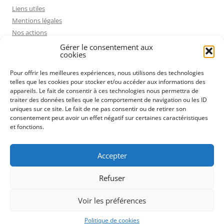
Liens utiles
Mentions légales
Nos actions
Politique de cookies (UE)
Gérer le consentement aux
cookies
Pourquoi rejoindre la FCPE ?
Projet pédagogique présenté par le Conseil Départemental
Pour offrir les meilleures expériences, nous utilisons des technologies
Qui sommes nous ?
telles que les cookies pour stocker et/ou accéder aux informations des
appareils. Le fait de consentir à ces technologies nous permettra de
Rechercher
traiter des données telles que le comportement de navigation ou les ID
Remplacement des professeurs absents
uniques sur ce site. Le fait de ne pas consentir ou de retirer son
Ressources éducatives et ludiques
consentement peut avoir un effet négatif sur certaines caractéristiques
et fonctions.
Voies cyclables
On a failli oublier les cadeaux de fin d’année !
Nous contacter
Accepter
Refuser
Voir les préférences
Fièrement propulsé par WordPress
Politique de cookies