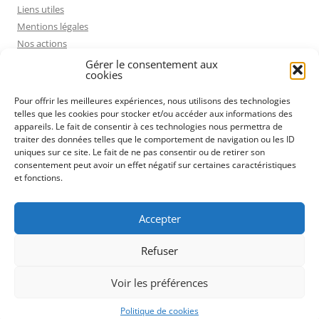
Liens utiles
Mentions légales
Nos actions
Politique de cookies (UE)
Gérer le consentement aux
cookies
Pourquoi rejoindre la FCPE ?
Projet pédagogique présenté par le Conseil Départemental
Pour offrir les meilleures expériences, nous utilisons des technologies
Qui sommes nous ?
telles que les cookies pour stocker et/ou accéder aux informations des
appareils. Le fait de consentir à ces technologies nous permettra de
Rechercher
traiter des données telles que le comportement de navigation ou les ID
Remplacement des professeurs absents
uniques sur ce site. Le fait de ne pas consentir ou de retirer son
Ressources éducatives et ludiques
consentement peut avoir un effet négatif sur certaines caractéristiques
et fonctions.
Voies cyclables
On a failli oublier les cadeaux de fin d’année !
Nous contacter
Accepter
Refuser
Voir les préférences
Fièrement propulsé par WordPress
Politique de cookies