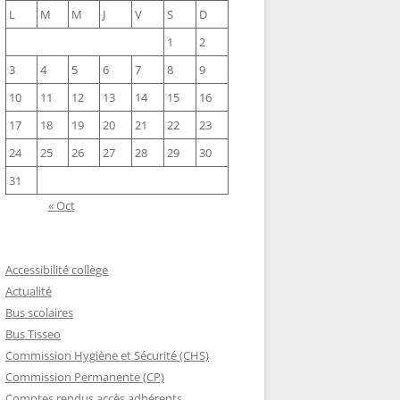
L
M
M
J
V
S
D
1
2
3
4
5
6
7
8
9
10
11
12
13
14
15
16
17
18
19
20
21
22
23
24
25
26
27
28
29
30
31
« Oct
Accessibilité collège
Actualité
Bus scolaires
Bus Tisseo
Commission Hygiène et Sécurité (CHS)
Commission Permanente (CP)
Comptes rendus accès adhérents