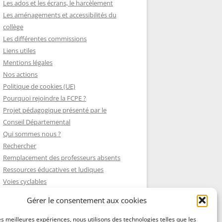
Les ados et les écrans, le harcèlement
Les aménagements et accessibilités du
collège
Les différentes commissions
Liens utiles
Mentions légales
Nos actions
Politique de cookies (UE)
Pourquoi rejoindre la FCPE ?
Projet pédagogique présenté par le
Conseil Départemental
Qui sommes nous ?
Rechercher
Remplacement des professeurs absents
Ressources éducatives et ludiques
Voies cyclables
On a failli oublier les cadeaux de fin
Gérer le consentement aux cookies
d’année !
Nous contacter
les meilleures expériences, nous utilisons des technologies telles que les