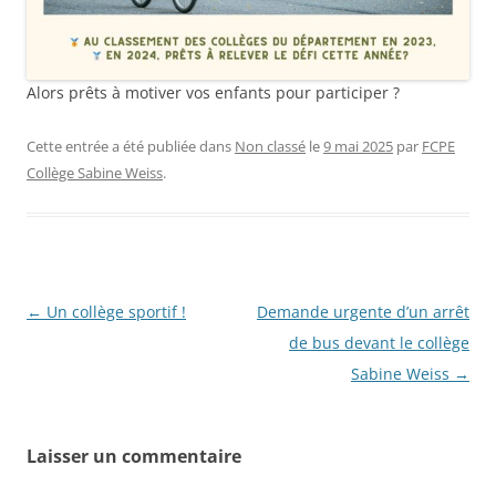
Alors prêts à motiver vos enfants pour participer ?
Cette entrée a été publiée dans
Non classé
le
9 mai 2025
par
FCPE
Collège Sabine Weiss
.
Navigation
←
Un collège sportif !
Demande urgente d’un arrêt
des
de bus devant le collège
articles
Sabine Weiss
→
Laisser un commentaire