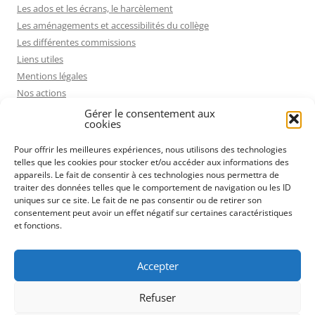
Les ados et les écrans, le harcèlement
Les aménagements et accessibilités du collège
Les différentes commissions
Liens utiles
Mentions légales
Nos actions
Politique de cookies (UE)
Gérer le consentement aux
cookies
Pourquoi rejoindre la FCPE ?
Projet pédagogique présenté par le Conseil Départemental
Pour offrir les meilleures expériences, nous utilisons des technologies
Qui sommes nous ?
telles que les cookies pour stocker et/ou accéder aux informations des
appareils. Le fait de consentir à ces technologies nous permettra de
Rechercher
traiter des données telles que le comportement de navigation ou les ID
Remplacement des professeurs absents
uniques sur ce site. Le fait de ne pas consentir ou de retirer son
Ressources éducatives et ludiques
consentement peut avoir un effet négatif sur certaines caractéristiques
et fonctions.
Voies cyclables
On a failli oublier les cadeaux de fin d’année !
Nous contacter
Accepter
Refuser